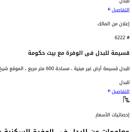
للبدل
التفاصيل
إعلان من المالك
6222
#
قسيمة للبدل فى الوفرة مع بيت حكومة
للبدل قسيمة أرض غير مبنية ، مساحة 600 متر مربع ، الموقع شيخ رأس 3 شوارع ، مقابل المولات وخلفها حديقة ، الارتدادات ،9،810 متر ، مع ...
للبدل
التفاصيل
إحصائيات الأسعار
معلومات عن للبدل في الوفرة السكنية ع