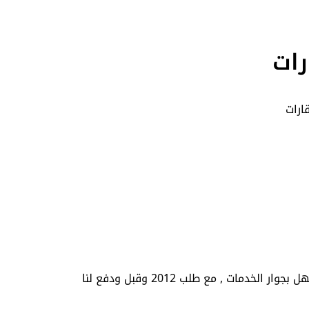
رات
ارات
ات , مع طلب 2012 وقبل ودفع لنا