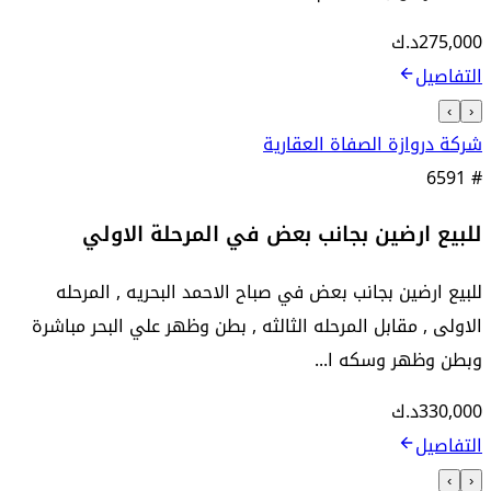
275,000
د.ك
التفاصيل
›
‹
شركة دروازة الصفاة العقارية
6591
#
للبيع ارضين بجانب بعض في المرحلة الاولي
للبيع ارضين بجانب بعض في صباح الاحمد البحريه , المرحله
الاولى , مقابل المرحله الثالثه , بطن وظهر علي البحر مباشرة
وبطن وظهر وسكه ا...
330,000
د.ك
التفاصيل
›
‹