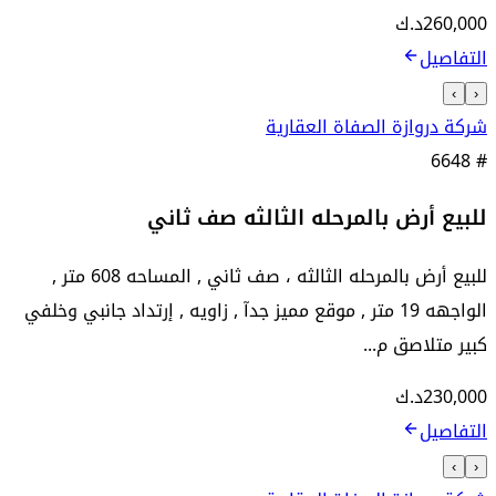
260,000
د.ك
التفاصيل
›
‹
شركة دروازة الصفاة العقارية
6648
#
للبيع أرض بالمرحله الثالثه صف ثاني
للبيع أرض بالمرحله الثالثه ، صف ثاني , المساحه 608 متر ,
الواجهه 19 متر , موقع مميز جدآ , زاويه , إرتداد جانبي وخلفي
كبير متلاصق م...
230,000
د.ك
التفاصيل
›
‹