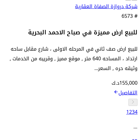
شركة دروازة الصفاة العقارية
6573
#
للبيع ارض مميزة في صباح الاحمد البحرية
للبيع ارض صف ثاني في المرحله الاولى ، شارع مقابل ساحه
ارتداد ، المساحه 640 متر , موقع مميز , وقريبه من الخدمات ,
وثيقه حره , السعر...
155,000
د.ك
التفاصيل
1
2
3
4
…