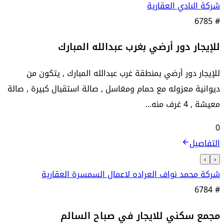
شركة البادي العقارية
6785
#
للإيجار دور أرضي بغرب عبدالله المبارك
للإيجار دور أرضي بمنطقة غرب عبدالله المبارك , يتكون من
ديوانية معزوله مع حمام ومغاسل , صالة استقبال كبيرة , صالة
معيشة , 4 غرف منه...
0
التفاصيل
›
‹
شركة محمد نواف العراده لاعمال السمسرة العقارية
6784
#
مجمع سكني للايجار في صباح السالم