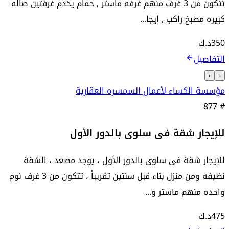
تتكون من 3 غرف منهم غرفه ماستر , حمام يخدم غرفتين صاله
كبيره مطبخ راكب , ايجا...
350
د.ك
التفاصيل
›
‹
مؤسسة الكساء لأعمال السمسره العقارية
877
#
للإيجار شقة فى سلوى بالدور الأول
للإيجار شقة فى سلوى بالدور الأول ، يوجد مصعد ، الشقة
نظيفه ومن منزل بناء قبل سنتين تقريباً ، تتكون من 3 غرف نوم
واحده منهم ماستر و...
475
د.ك