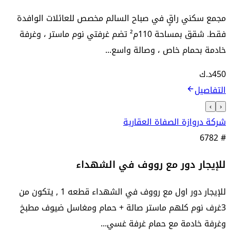
مجمع سكني راقٍ في صباح السالم مخصص للعائلات الوافدة
فقط. شقق بمساحة 110م² تضم غرفتي نوم ماستر ، وغرفة
خادمة بحمام خاص ، وصالة واسع...
450
د.ك
التفاصيل
›
‹
شركة دروازة الصفاة العقارية
6782
#
للإيجار دور مع رووف في الشهداء
للإيجار دور اول مع رووف في الشهداء قطعه 1 , يتكون من
3غرف نوم كلهم ماستر صالة + حمام ومغاسل ضيوف مطبخ
وغرفة خادمة مع حمام غرفة غسي...