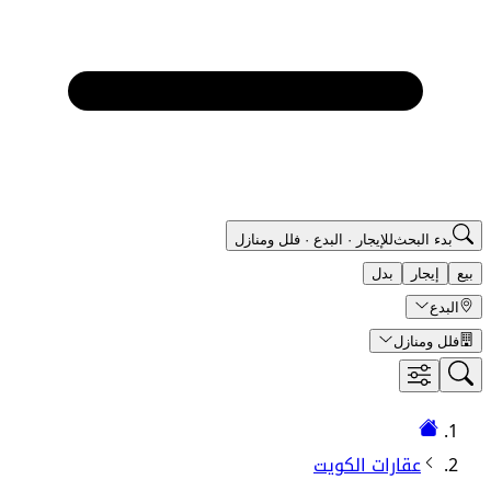
بدء البحث
للإيجار
·
البدع
·
فلل ومنازل
بيع
إيجار
بدل
البدع
فلل ومنازل
عقارات الكويت