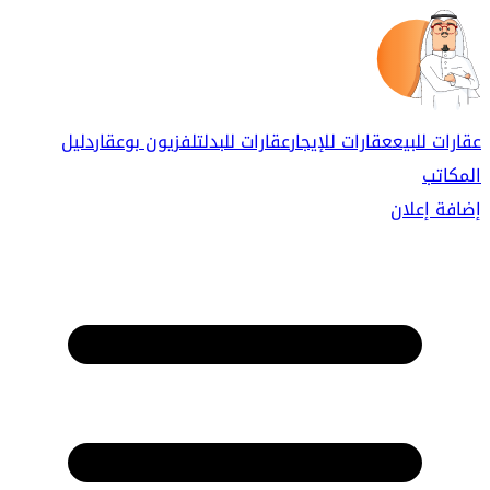
عقارات للبيع
عقارات للإيجار
عقارات للبدل
تلفزيون بوعقار
دليل
المكاتب
إضافة إعلان