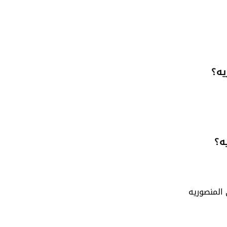
يه؟
ه؟
 المنصوريه