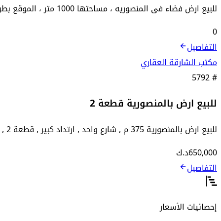
للبيع ارض فضاء فى المنصوريه ، مساحتها 1000 متر ، الموقع بطن وظهر شارع رئيسى عام ارتداد , واجهه 25 م , موقع مميز , للتواصل 98988771
0
التفاصيل
مكتب الشارقة العقاري
5792
#
للبيع ارض بالمنصورية قطعة 2
للبيع ارض بالمنصورية 375 م , شارع واحد , ارتداد كبير , قطعة 2 , قريبة من النادي العربي , السعر 650 الف د.ك
650,000
د.ك
التفاصيل
إحصائيات الأسعار