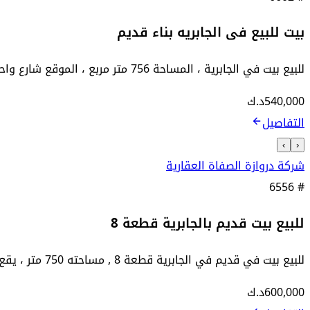
بيت للبيع فى الجابريه بناء قديم
للبيع بيت في الجابرية ، المساحة 756 متر مربع ، الموقع شارع واحد ، الواجهة 28 متر ، عبارة عن 3 أدوار وسرداب وملحقين ، تكييف سنترال ...
540,000
د.ك
التفاصيل
›
‹
شركة دروازة الصفاة العقارية
6556
#
للبيع بيت قديم بالجابرية قطعة 8
للبيع بيت في قديم في الجابرية قطعة 8 , مساحته 750 متر ، يقع على شارع واحد ، يتكون من دورين ، السعر 600 ألف , رقم الكود 7680 للتوا...
600,000
د.ك