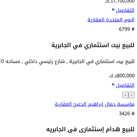
1,100,000
د.ك
التفاصيل
البوم المتحدة العقارية
6799
#
للبيع بيت استثماري في الجابرية
للبيع بيت استثماري في الجابرية , شارع رئيسي داخلي , مساحه 810 م٢ , سرداب ارضي اول ثاني , السعر 800 الف
800,000
د.ك
التفاصيل
›
‹
مؤسسة جمال ابراهيم الدعيج العقارية
3426
#
للبيع هدام إستثمارى فى الجابريه