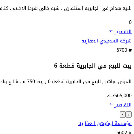
للبيع هدام فى الجابريه استثمارى ، شبه خالى شرط الاخلاء ، كثافه عاليه ، مساحته 4000 متر مربع ، موقع 3 شوا
0
التفاصيل
شركة السعيدي العقاريه
6700
#
بيت للبيع في الجابرية قطعة 6
العرض مباشر , للبيع في الجابرية قطعة 6 , بيت 750 م , شارع واحد , قرب الخدمات مدخل ومخرج سهل , يتكون من 3 ادوار وسرداب وملحقين با...
565,000
د.ك
التفاصيل
›
‹
مؤسسة لوكيشن العقاريه
6602
#