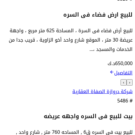
للبيع ارض فضاء فى السره
للبيع أرض فضاء فى السرة ، المساحة 625 متر مربع ، واجهة
عريضة 30 متر ، الموقع شارع واحد أخو الزاوية ، قريب جدا من
الخدمات والمسجد ،...
650,000
د.ك
التفاصيل
›
‹
شركة دروازة الصفاة العقارية
5486
#
بيت للبيع فى السره واجهه عريضه
للبيع بيت في السره ق6 , المساحه 760 متر , شارع واحد ,