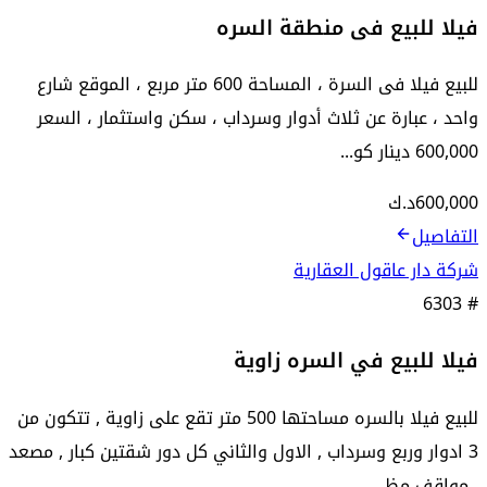
فيلا للبيع فى منطقة السره
للبيع فيلا فى السرة ، المساحة 600 متر مربع ، الموقع شارع
واحد ، عبارة عن ثلاث أدوار وسرداب ، سكن واستثمار ، السعر
600,000 دينار كو...
600,000
د.ك
التفاصيل
شركة دار عاقول العقارية
6303
#
فيلا للبيع في السره زاوية
للبيع فيلا بالسره مساحتها 500 متر تقع على زاوية , تتكون من
3 ادوار وربع وسرداب , الاول والثاني كل دور شقتين كبار , مصعد
, مواقف مظ...