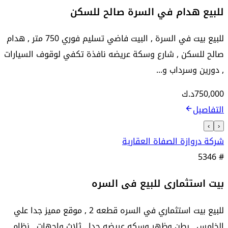
للبيع هدام في السرة صالح للسكن
للبيع بيت في السرة , البيت فاضي تسليم فوري 750 متر , هدام
صالح للسكن , شارع وسكة عريضه نافذة تكفي لوقوف السيارات
, دورين وسرداب و...
750,000
د.ك
التفاصيل
›
‹
شركة دروازة الصفاة العقارية
5346
#
بيت استثمارى للبيع فى السره
للبيع بيت استثماري في السره قطعه 2 , موقع مميز جدا علي
الخامس , بطن وظهر وسكه عريضه جدا , ثلاث واجهات , نظام