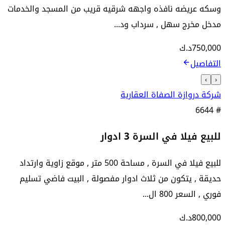
وسكه عريضه نافذه واجهه شرقيه قريب من المسجد والخدمات
مدخل مخرج سهل , سرداب ود...
750,000
د.ك
التفاصيل
›
‹
شركة دروازة الصفاة العقارية
6644
#
للبيع فيلا في السرة 3 ادوار
للبيع فيلا في السرة , مساحة 500 متر , موقع زاوية وارتداد
حديقة , يتكون من ثلاث ادوار مفصولة , البيت فاضي تسليم
فوري , السعر 800 ال...
800,000
د.ك