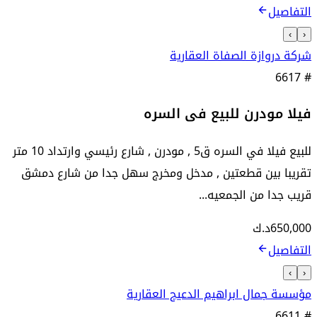
التفاصيل
›
‹
شركة دروازة الصفاة العقارية
6617
#
فيلا مودرن للبيع فى السره
للبيع فيلا في السره ق5 , مودرن , شارع رئيسي وارتداد 10 متر
تقريبا بين قطعتين , مدخل ومخرج سهل جدا من شارع دمشق
قريب جدا من الجمعيه...
650,000
د.ك
التفاصيل
›
‹
مؤسسة جمال ابراهيم الدعيج العقارية
6611
#