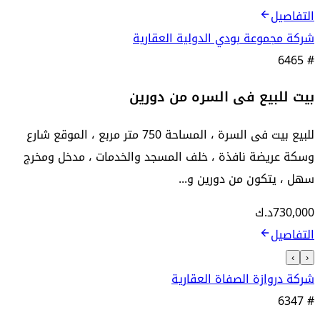
التفاصيل
شركة مجموعة بودي الدولية العقارية
6465
#
بيت للبيع فى السره من دورين
للبيع بيت فى السرة ، المساحة 750 متر مربع ، الموقع شارع
وسكة عريضة نافذة ، خلف المسجد والخدمات ، مدخل ومخرج
سهل ، يتكون من دورين و...
730,000
د.ك
التفاصيل
›
‹
شركة دروازة الصفاة العقارية
6347
#