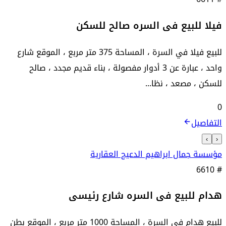
فيلا للبيع فى السره صالح للسكن
للبيع فيلا في السرة ، المساحة 375 متر مربع ، الموقع شارع
واحد ، عبارة عن 3 أدوار مفصولة ، بناء قديم مجدد ، صالح
للسكن ، مصعد ، نظا...
0
التفاصيل
›
‹
مؤسسة جمال ابراهيم الدعيج العقارية
6610
#
هدام للبيع فى السره شارع رئيسى
للبيع هدام في السرة ، المساحة 1000 متر مربع ، الموقع بطن