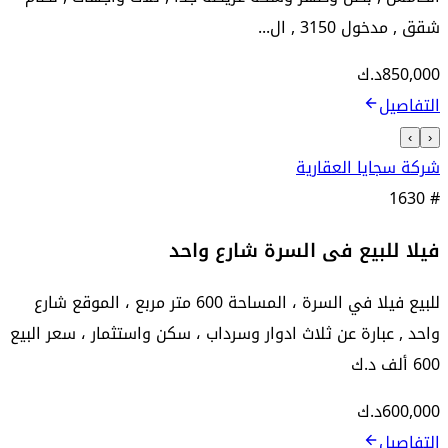
شقق , مدخول 3150 , ال...
850,000
د.ك
التفاصيل
›
‹
شركة سجايا العقارية
1630
#
فيلا للبيع فى السرة شارع واحد
للبيع فيلا في السرة ، المساحة 600 متر مربع ، الموقع شارع
واحد , عبارة عن ثلاث ادوار وسرداب ، سكن واستثمار ، سعر البيع
600 ألف د.ك
600,000
د.ك
التفاصيل