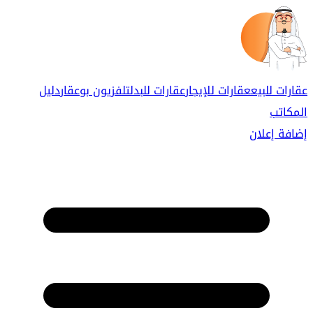
عقارات للبيع
عقارات للإيجار
عقارات للبدل
تلفزيون بوعقار
دليل
المكاتب
إضافة إعلان