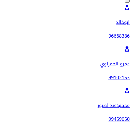
ابوخالد
96668386
عمرو الحمزاوي
99102153
محمودعبدالصبور
99459050