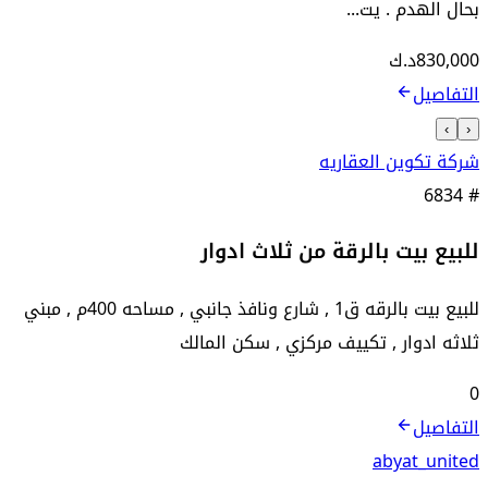
بحال الهدم . يت...
830,000
د.ك
التفاصيل
›
‹
شركة تكوين العقاريه
6834
#
للبيع بيت بالرقة من ثلاث ادوار
للبيع بيت بالرقه ق1 , شارع ونافذ جانبي , مساحه 400م , مبني
ثلاثه ادوار , تكييف مركزي , سكن المالك
0
التفاصيل
abyat_united