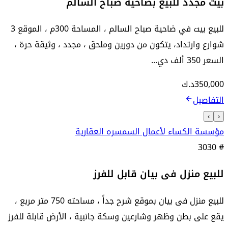
بيت مجدد للبيع بضاحية صباح السالم
للبيع بيت في ضاحية صباح السالم ، المساحة 300م ، الموقع 3
شوارع وارتداد، يتكون من دورين وملحق ، مجدد ، وثيقة حرة ،
السعر 350 ألف دي...
350,000
د.ك
التفاصيل
›
‹
مؤسسة الكساء لأعمال السمسره العقارية
3030
#
للبيع منزل فى بيان قابل للفرز
للبيع منزل فى بيان بموقع شرح جداً ، مساحته 750 متر مربع ،
يقع على بطن وظهر وشارعين وسكة جانبية ، الأرض قابلة للفرز