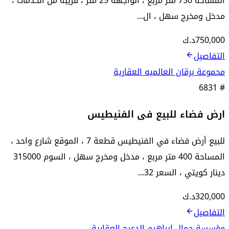
المساحة 750 متر مربع ، الواجهة 25 متر ، قريبة من الخدمات ،
مدخل ومخرج سهل ، ال...
750,000
د.ك
التفاصيل
مجموعة برقان العالميه العقارية
6831
#
ارض فضاء للبيع فى الفنيطيس
للبيع أرض فضاء في الفنيطيس قطعة 7 ، الموقع شارع واحد ،
المساحة 400 متر مربع ، مدخل ومخرج سهل ، السوم 315000
دينار كويتي ، السعر 32...
320,000
د.ك
التفاصيل
مؤسسة جمال ابراهيم الدعيج العقارية