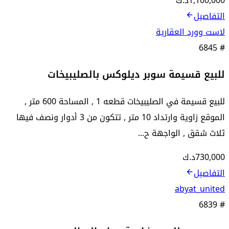
1,100,000
د.ك
التفاصيل
لاست وورد العقارية
6845
#
للبيع قسيمة سوبر ديلوكس بالصليبيخات
للبيع قسيمة في الصليبيخات قطعه 1 , المساحة 600 متر ,
الموقع زاوية وارتداد 10 متر , تتكون من 3 أدوار ونصف فيها
ثلاث شقق , الواجهة ح...
730,000
د.ك
التفاصيل
abyat_united
6839
#