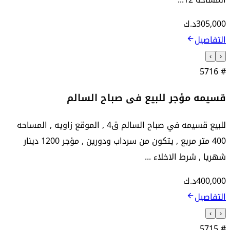
305,000
د.ك
التفاصيل
›
‹
5716
#
قسيمه مؤجر للبيع فى صباح السالم
للبيع قسيمه في صباح السالم ق4 , الموقع زاويه , المساحه
400 متر مربع , يتكون من سرداب ودورين , مؤجر 1200 دينار
شهريا , شرط الاخلاء ...
400,000
د.ك
التفاصيل
›
‹
5715
#