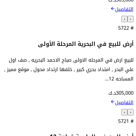
التفاصيل
›
‹
5722
#
أرض للبيع في البحرية المرحلة الأولى
للبيع ارض في المرحله الاولى صباح الاحمد البحريه , صف اول
علي البحر , امتداد بحري كبير , خلفها ارتداد محول , موقع مميز ,
المساحه 12...
305,000
د.ك
التفاصيل
›
‹
5721
#