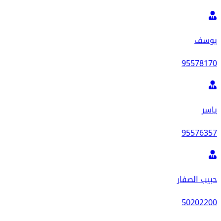
يوسف
95578170
ياسر
95576357
حبيب الصفار
50202200