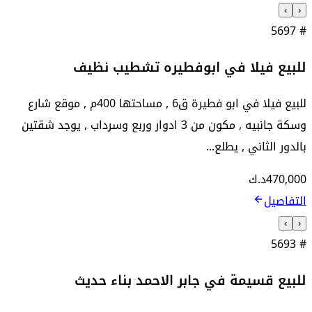
›
‹
5697
#
للبيع فيلا في ابوفطيره تشطيب نظيف
للبيع فيلا في ابو فطيرة ق6 , مساحتها 400م , موقع شارع
وسكة جانبيه , مكون من 3 ادوار وربع وسرداب , يوجد شقتين
بالدور الثاني , يطلع...
470,000
د.ك
التفاصيل
›
‹
5693
#
للبيع قسيمة في جابر الاحمد بناء حديث