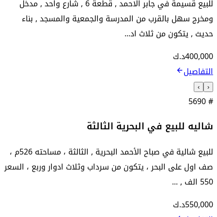
للبيع قسيمة في جابر الاحمد , قطعة 6 , شارع واحد , مدخل
ومخرج سهل بالقرب من المدرسة والجمعية والمسجد , بناء
حديث , يتكون من ثلاث اد...
400,000
د.ك
التفاصيل
›
‹
5690
#
شاليه للبيع في البحرية الثالثة
للبيع شالية في صباح الأحمد البحرية , الثالثة ، مساحته 526م ،
صف اول على البحر ، يتكون من سرداب وثلاث ادوار وربع ، السعر
550 الف , ...
550,000
د.ك