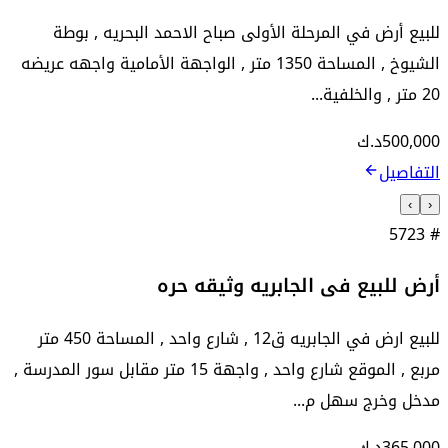
للبيع أرض في المرحلة الأولى صباح الاحمد البحريه , بوطة
الشيوخ , المساحة 1350 متر , الواجهة الأمامية واجهه عريضه
20 متر , والخلفية...
500,000
د.ك
التفاصيل
›
‹
5723
#
أرض للبيع فى الجابريه وثيقه حره
للبيع ارض في الجابريه ق12 , شارع واحد , المساحة 450 متر
مربع , الموقع شارع واحد , واجهة 15 متر مقابل سور المدرسة ,
مدخل وخرج سهل م...
365,000
د.ك