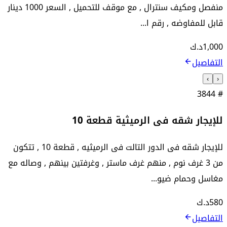
منفصل ومكيف سنترال , مع موقف للتحميل , السعر 1000 دينار
قابل للمفاوضه , رقم ا...
1,000
د.ك
التفاصيل
›
‹
3844
#
للإيجار شقه فى الرميثية قطعة 10
للإيجار شقه فى الدور التالت فى الرميثيه , قطعة 10 , تتكون
من 3 غرف نوم , منهم غرف ماستر , وغرفتين بينهم , وصاله مع
مغاسل وحمام ضيو...
580
د.ك
التفاصيل